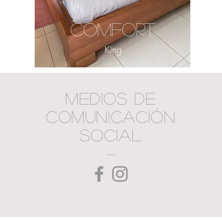
COMFORT
King
Medios de
comunicación
social
-