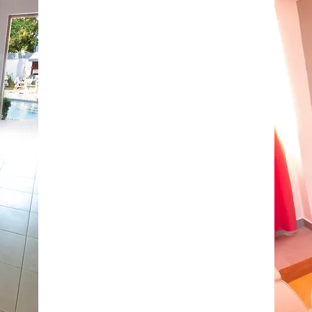
Casa
¡Reservar ahora!
Habitaciones
Restaurante
Servicios
Excursión