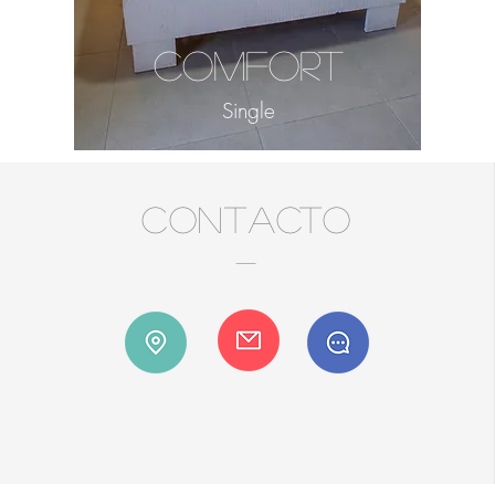
COMFORT
Single
contacto
-