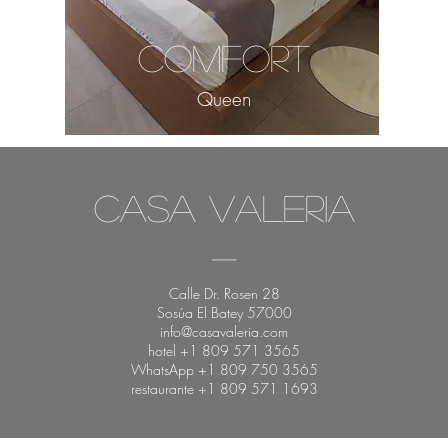
COMFORT
Queen
Casa Valeria
-
Calle Dr. Rosen 28
Sosúa El Batey 57000
info@casavaleria.com
hotel +1 809 571 3565
WhatsApp +1 809 750 3565
restaurante +1 809 571 1693